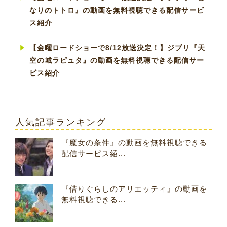
なりのトトロ』の動画を無料視聴できる配信サービ
ス紹介
【金曜ロードショーで8/12放送決定！】ジブリ『天
空の城ラピュタ』の動画を無料視聴できる配信サー
ビス紹介
人気記事ランキング
『魔女の条件』の動画を無料視聴できる
配信サービス紹...
『借りぐらしのアリエッティ』の動画を
無料視聴できる...