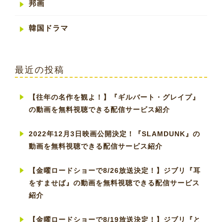
邦画
韓国ドラマ
最近の投稿
【往年の名作を観よ！】『ギルバート・グレイプ』
の動画を無料視聴できる配信サービス紹介
2022年12月3日映画公開決定！『SLAMDUNK』の
動画を無料視聴できる配信サービス紹介
【金曜ロードショーで8/26放送決定！】ジブリ『耳
をすませば』の動画を無料視聴できる配信サービス
紹介
【金曜ロードショーで8/19放送決定！】ジブリ『と