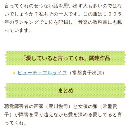
言ってくれのせつない話を思い出す人も多いのではな
いでしょうか？私もその一人です。この曲は１９９５
年のランキングで１位を記録し、音楽の教科書にも載
っています。
「愛していると言ってくれ」関連作品
ビューティフルライフ
（常盤貴子出演）
まとめ
聴覚障害者の画家（豊川悦司）と女優の卵（常盤貴
子）が障害を乗り越えながら愛を深める愛してると言
ってくれ。