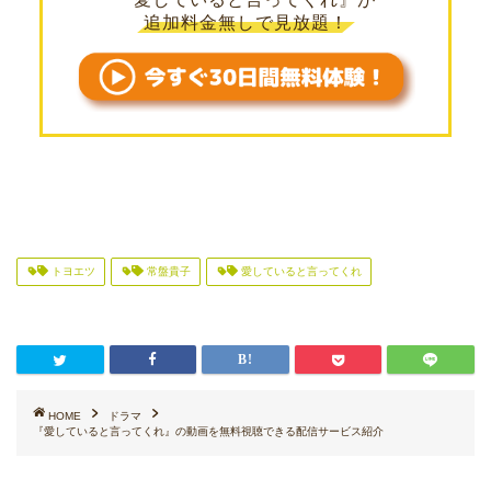
追加料金無しで見放題！
トヨエツ
常盤貴子
愛していると言ってくれ
HOME
ドラマ
『愛していると言ってくれ』の動画を無料視聴できる配信サービス紹介