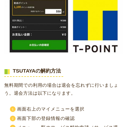
TSUTAYAの解約方法
無料期間での利用の場合は退会を忘れずに行いましょ
う。退会方法は以下になります。
画面右上のマイメニューを選択
画面下部の登録情報の確認