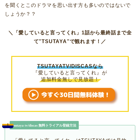
を聞くとこのドラマを思い出す方も多いのではないで
しょうか？？
＼「愛していると言ってくれ」1話から最終話まで全
て”TSUTAYA”で観れます！／
TSUTAYATV/DISCASなら
『愛していると言ってくれ』が
追加料金無しで見放題！
tsutaya tv/discas 無料トライアル登録方法