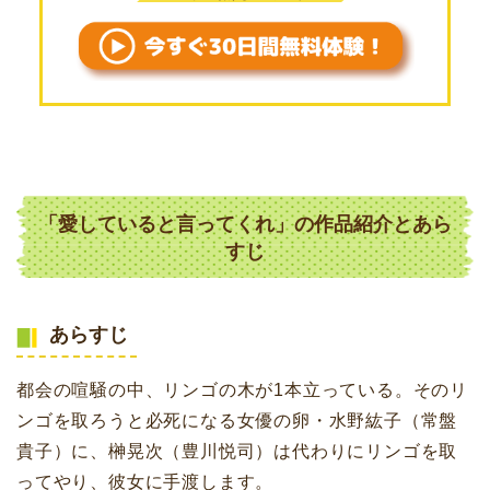
「愛していると言ってくれ」の作品紹介とあら
すじ
あらすじ
都会の喧騒の中、リンゴの木が1本立っている。そのリ
ンゴを取ろうと必死になる女優の卵・水野紘子（常盤
貴子）に、榊晃次（豊川悦司）は代わりにリンゴを取
ってやり、彼女に手渡します。