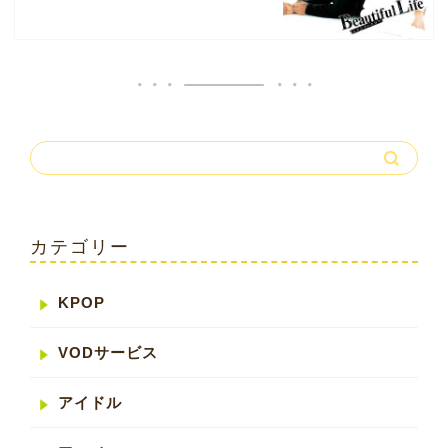
カテゴリー
KPOP
VODサービス
アイドル