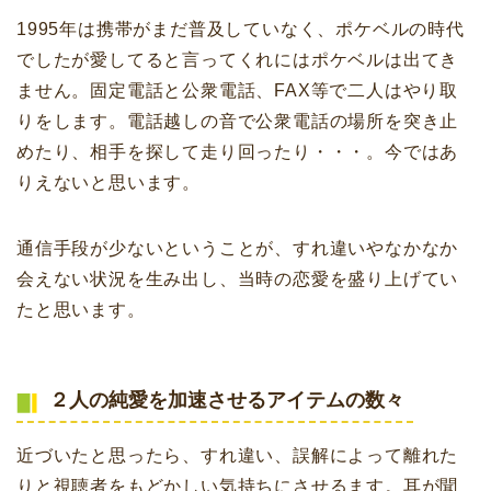
1995年は携帯がまだ普及していなく、ポケベルの時代
でしたが愛してると言ってくれにはポケベルは出てき
ません。固定電話と公衆電話、FAX等で二人はやり取
りをします。電話越しの音で公衆電話の場所を突き止
めたり、相手を探して走り回ったり・・・。今ではあ
りえないと思います。
通信手段が少ないということが、すれ違いやなかなか
会えない状況を生み出し、当時の恋愛を盛り上げてい
たと思います。
２人の純愛を加速させるアイテムの数々
近づいたと思ったら、すれ違い、誤解によって離れた
りと視聴者をもどかしい気持ちにさせるます。耳が聞