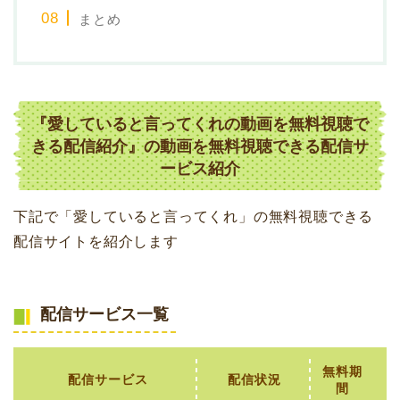
まとめ
『愛していると言ってくれ
の動画を無料視聴で
きる配信紹介
』の動画を無料視聴できる配信サ
ービス紹介
下記で「愛していると言ってくれ」の無料視聴できる
配信サイトを紹介します
配信サービス一覧
無料期
配信サービス
配信状況
間