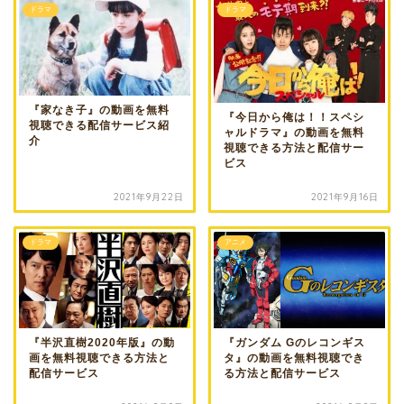
ドラマ
ドラマ
『家なき子』の動画を無料
『今日から俺は！！スペシ
視聴できる配信サービス紹
ャルドラマ』の動画を無料
介
視聴できる方法と配信サー
ビス
2021年9月22日
2021年9月16日
ドラマ
アニメ
『半沢直樹2020年版』の動
『ガンダム Gのレコンギス
画を無料視聴できる方法と
タ』の動画を無料視聴でき
配信サービス
る方法と配信サービス