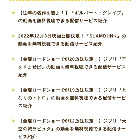
【往年の名作を観よ！】『ギルバート・グレイプ』
の動画を無料視聴できる配信サービス紹介
2022年12月3日映画公開決定！『SLAMDUNK』の
動画を無料視聴できる配信サービス紹介
【金曜ロードショーで8/26放送決定！】ジブリ『耳
をすませば』の動画を無料視聴できる配信サービス
紹介
【金曜ロードショーで8/19放送決定！】ジブリ『と
なりのトトロ』の動画を無料視聴できる配信サービ
ス紹介
【金曜ロードショーで8/12放送決定！】ジブリ『天
空の城ラピュタ』の動画を無料視聴できる配信サー
ビス紹介