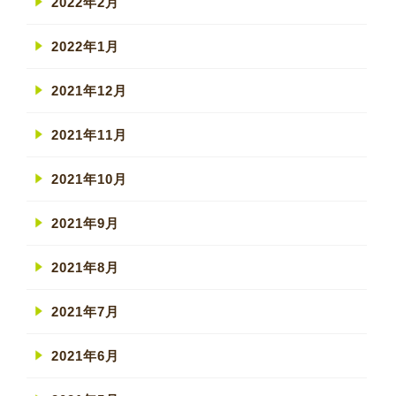
2022年2月
2022年1月
2021年12月
2021年11月
2021年10月
2021年9月
2021年8月
2021年7月
2021年6月