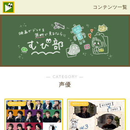
コンテンツ一覧
― CATEGORY ―
声優
VODサービス
VODサービス