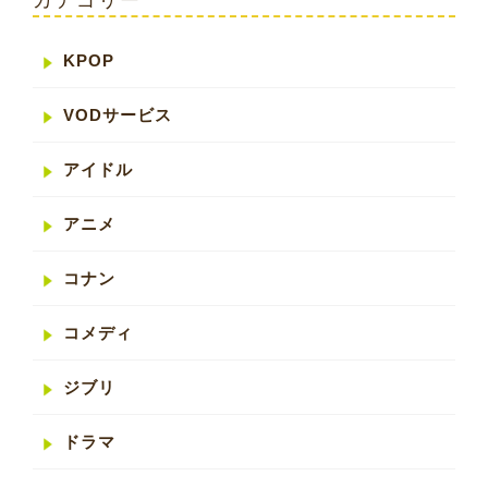
KPOP
VODサービス
アイドル
アニメ
コナン
コメディ
ジブリ
ドラマ