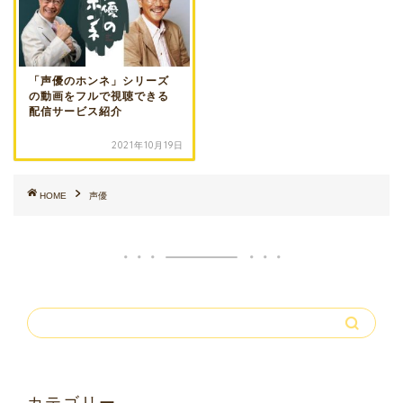
「声優のホンネ」シリーズ
の動画をフルで視聴できる
配信サービス紹介
2021年10月19日
HOME
声優
カテゴリー