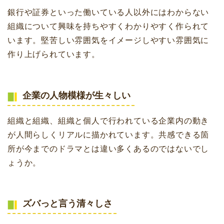
銀行や証券といった働いている人以外にはわからない
組織について興味を持ちやすくわかりやすく作られて
います。堅苦しい雰囲気をイメージしやすい雰囲気に
作り上げられています。
企業の人物模様が生々しい
組織と組織、組織と個人で行われている企業内の動き
が人間らしくリアルに描かれています。共感できる箇
所が今までのドラマとは違い多くあるのではないでし
ょうか。
ズバっと言う清々しさ