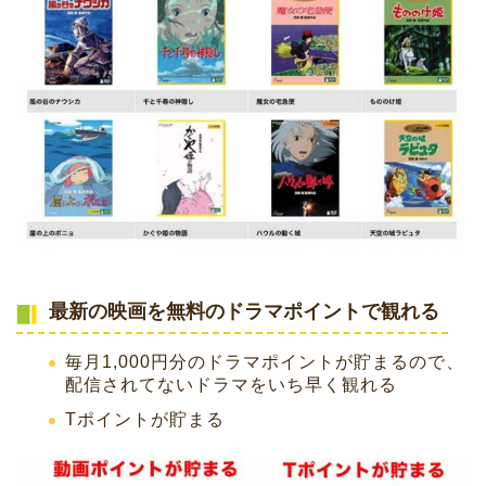
最新の映画を無料のドラマポイントで観れる
毎月1,000円分のドラマポイントが貯まるので、
配信されてないドラマをいち早く観れる
Tポイントが貯まる