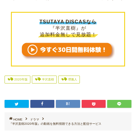
TSUTAYA DISCASなら
『半沢直樹』が
追加料金無しで見放題！
2020年版
半沢直樹
堺雅人
HOME
ドラマ
『半沢直樹2020年版』の動画を無料視聴できる方法と配信サービス