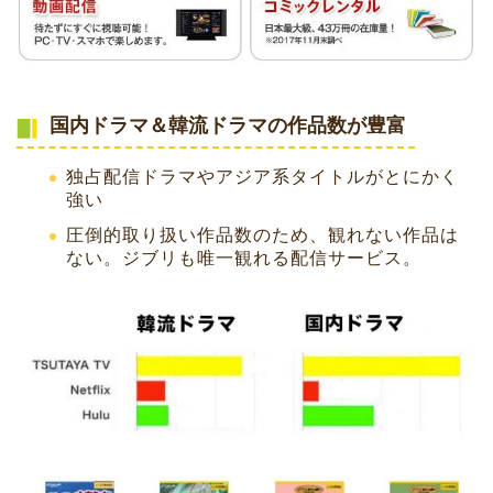
国内ドラマ＆韓流ドラマの作品数が豊富
独占配信ドラマやアジア系タイトルがとにかく
強い
圧倒的取り扱い作品数のため、観れない作品は
ない。ジブリも唯一観れる配信サービス。