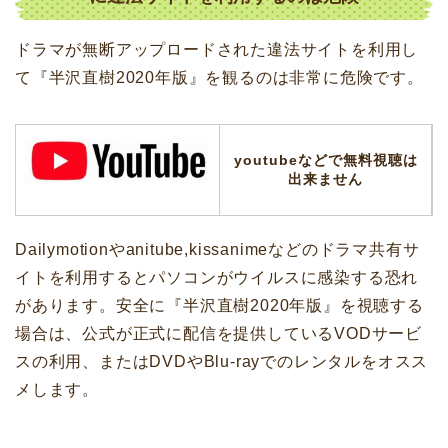
ドラマが無断アップロードされた違法サイトを利用し
て『半沢直樹2020年版』を観るのは非常に危険です。
youtubeなどで無料視聴は
出来ません
Dailymotionやanitube,kissanimeなどのドラマ共有サ
イトを利用するとパソコンがウイルスに感染する恐れ
があります。安全に『半沢直樹2020年版』を視聴する
場合は、公式が正式に配信を提供しているVODサービ
スの利用、またはDVDやBlu-rayでのレンタルをオスス
メします。