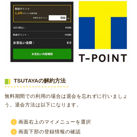
TSUTAYAの解約方法
無料期間での利用の場合は退会を忘れずに行いましょ
う。退会方法は以下になります。
画面右上のマイメニューを選択
画面下部の登録情報の確認