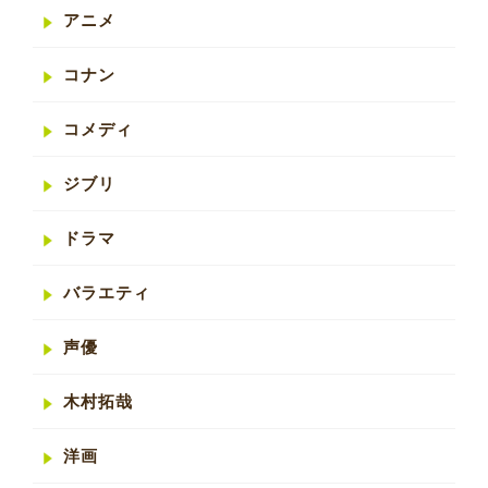
アニメ
コナン
コメディ
ジブリ
ドラマ
バラエティ
声優
木村拓哉
洋画