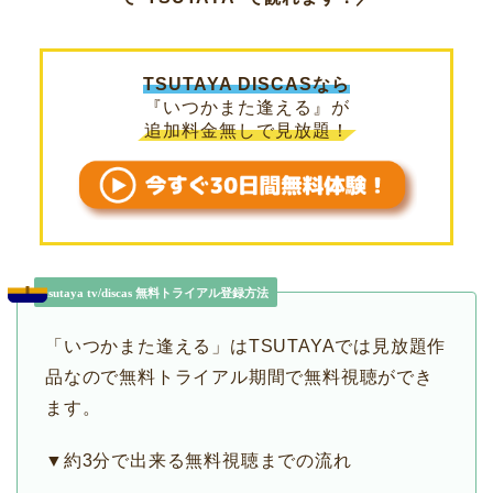
TSUTAYA DISCASなら
『いつかまた逢える』が
追加料金無しで見放題！
tsutaya tv/discas 無料トライアル登録方法
「いつかまた逢える」はTSUTAYAでは見放題作
品なので無料トライアル期間で無料視聴ができ
ます。
▼約3分で出来る無料視聴までの流れ