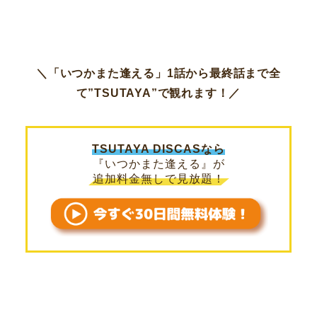
＼「いつかまた逢える」1話から最終話まで全
て”TSUTAYA”で観れます！／
TSUTAYA DISCASなら
『いつかまた逢える』が
追加料金無しで見放題！