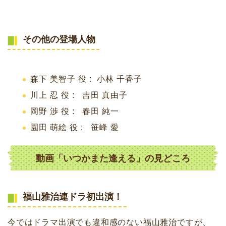
その他の登場人物
森下 美智子 役 : 小林 千香子
川上 忍 役 : 吉田 真由子
岡野 渉 役 : 春田 純一
園田 萌絵 役 : 笹峰 愛
動画「いつかまた逢える」の見どころ
福山雅治連ドラ初出演！
今ではドラマ出演でも違和感のない福山雅治ですが、