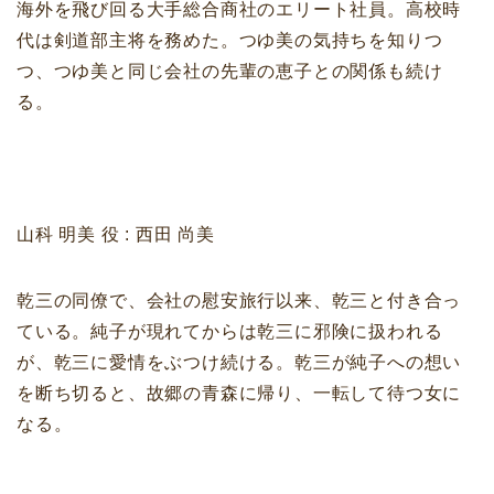
海外を飛び回る大手総合商社のエリート社員。高校時
代は剣道部主将を務めた。つゆ美の気持ちを知りつ
つ、つゆ美と同じ会社の先輩の恵子との関係も続け
る。
山科 明美 役 : 西田 尚美
乾三の同僚で、会社の慰安旅行以来、乾三と付き合っ
ている。純子が現れてからは乾三に邪険に扱われる
が、乾三に愛情をぶつけ続ける。乾三が純子への想い
を断ち切ると、故郷の青森に帰り、一転して待つ女に
なる。