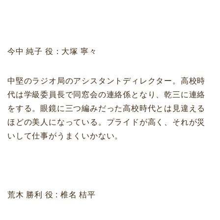
今中 純子 役：大塚 寧々
中堅のラジオ局のアシスタントディレクター。高校時
代は学級委員長で同窓会の連絡係となり、乾三に連絡
をする。眼鏡に三つ編みだった高校時代とは見違える
ほどの美人になっている。プライドが高く、それが災
いして仕事がうまくいかない。
荒木 勝利 役 : 椎名 桔平