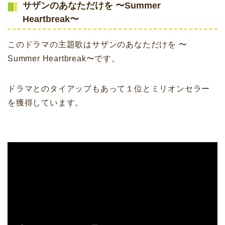
サザンのあなただけを 〜Summer
Heartbreak〜
このドラマの主題歌はサザンのあなただけを 〜
Summer Heartbreak〜です。
ドラマとのタイアップもあって１位とミリオンセラー
を獲得しています。