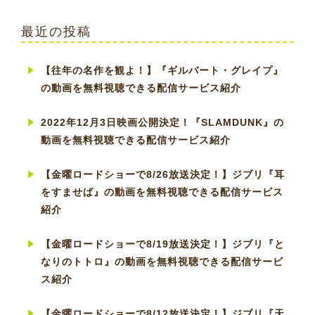
最近の投稿
【往年の名作を観よ！】『ギルバート・グレイプ』
の動画を無料視聴できる配信サービス紹介
2022年12月3日映画公開決定！『SLAMDUNK』の
動画を無料視聴できる配信サービス紹介
【金曜ロードショーで8/26放送決定！】ジブリ『耳
をすませば』の動画を無料視聴できる配信サービス
紹介
【金曜ロードショーで8/19放送決定！】ジブリ『と
なりのトトロ』の動画を無料視聴できる配信サービ
ス紹介
【金曜ロードショーで8/12放送決定！】ジブリ『天