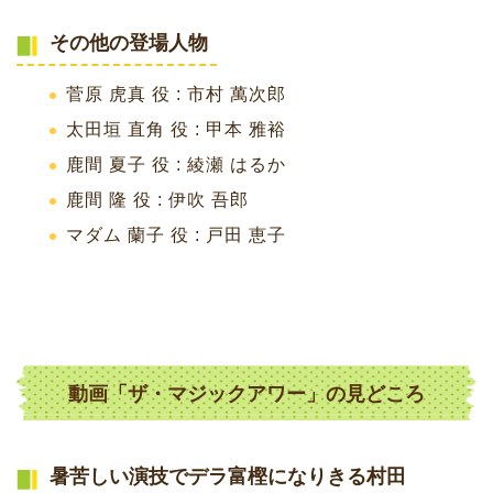
その他の登場人物
菅原 虎真 役 : 市村 萬次郎
太田垣 直角 役 : 甲本 雅裕
鹿間 夏子 役 : 綾瀬 はるか
鹿間 隆 役 : 伊吹 吾郎
マダム 蘭子 役 : 戸田 恵子
動画「ザ・マジックアワー」の見どころ
暑苦しい演技でデラ富樫になりきる村田