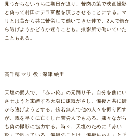
見つからないうちに期日が迫り、苦肉の策で映画撮影
と偽って村田にデラ富樫を演じさせることにする。マ
リとは昔から共に苦労して働いてきた仲で、2人で街か
ら逃げようかどうか迷うことも。撮影所で働いていた
こともある。
高千穂 マリ 役 : 深津 絵里
天塩の愛人で、「赤い靴」の元踊り子。自分を側にい
させようと束縛する天塩に嫌気がさし、備後と共に街
から逃げようとする。傍若無人で他の人々を振り回す
が、親を早くに亡くした苦労人でもある。嫌々ながら
も偽の撮影に協力する。時々、天塩のために「赤い
靴」で歌っている。備後のことは「備後ちゃん」と呼