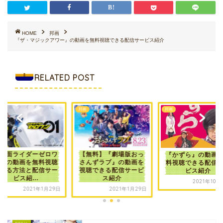
HOME
邦画
『ザ・マジックアワー』の動画を無料視聴できる配信サービス紹介
RELATED POST
画
邦画
邦画
仮面ライダーゼロワ
【無料】『劇場版おっ
『かずら』の動画
』の動画を無料視聴
さんずラブ』の動画を
料視聴できる配信
きる方法と配信サー
視聴できる配信サービ
ビス紹介
ビス紹...
ス紹介
2021年10月
2021年1月29日
2021年1月29日