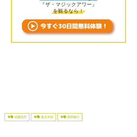
『ザ・マジックアワー』
を観るなら！
佐藤浩市
妻夫木聡
西田敏行