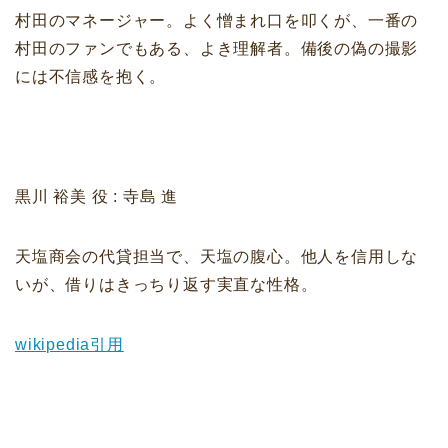
村田のマネージャー。よく憎まれ口を叩くが、一番の
村田のファンでもある、よき理解者。備後の偽の撮影
には不信感を抱く。
黒川 裕美 役 : 寺島 進
天塩商会の代貸担当で、天塩の腹心。他人を信用しな
いが、借りはきっちり返す実直な性格。
wikipedia引用