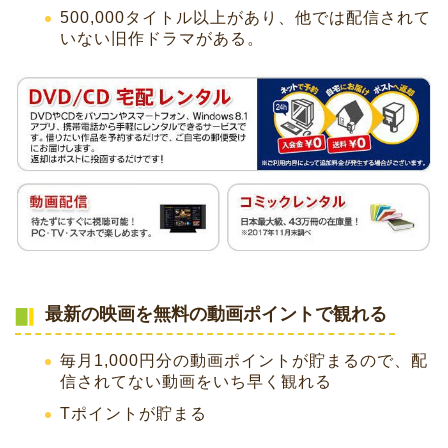
500,000タイトル以上があり、他では配信されて
いない旧作ドラマがある。
最新の映画を無料の動画ポイントで観れる
毎月1,000円分の動画ポイントが貯まるので、配
信されてない動画をいち早く観れる
Tポイントが貯まる