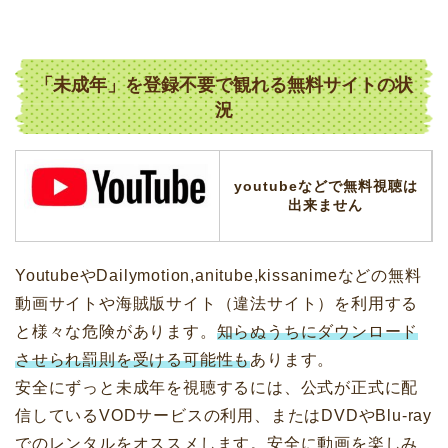
「未成年」を登録不要で観れる無料サイトの状
況
youtubeなどで無料視聴は
出来ません
YoutubeやDailymotion,anitube,kissanimeなどの無料
動画サイトや海賊版サイト（違法サイト）を利用する
と様々な危険があります。
知らぬうちにダウンロード
させられ罰則を受ける可能性も
あります。
安全にずっと未成年を視聴するには、公式が正式に配
信しているVODサービスの利用、またはDVDやBlu-ray
でのレンタルをオススメします。安全に動画を楽しみ