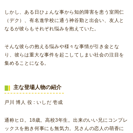
しかし、ある日ひょんな事から知的障害を患う室岡仁
（デク）、有名進学校に通う神谷勤と出会い、友人と
なるが彼らもそれぞれ悩みを抱えていた。
そんな彼らの抱える悩みや様々な事情が引き金とな
り、彼らは重大な事件を起こしてしまい社会の注目を
集めることになる。
主な登場人物の紹介
戸川 博人 役 : いしだ 壱成
通称ヒロ。18歳。高校3年生。出来のいい兄にコンプレ
ックスを抱き何事にも無気力。兄さんの恋人の萌香に