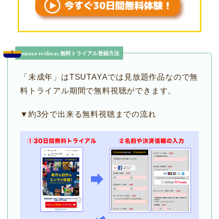
tsutaya tv/discas 無料トライアル登録方法
「未成年」はTSUTAYAでは見放題作品なので無
料トライアル期間で無料視聴ができます。
▼約3分で出来る無料視聴までの流れ