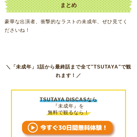
まとめ
豪華な出演者、衝撃的なラストの未成年、ぜひ見てく
ださいね！
＼「未成年」1話から最終話まで全て”TSUTAYA”で観
れます！／
TSUTAYA DISCASなら
『未成年』を
無料で観るなら！