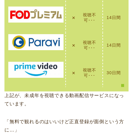
視聴不
14日間
✕
可･･･
視聴不
14日間
✕
可･･･
視聴不
30日間
✕
可･･･
上記が、未成年を視聴できる動画配信サービスになっ
ています。
「無料で観れるのはいいけど正直登録が面倒という方
に…」