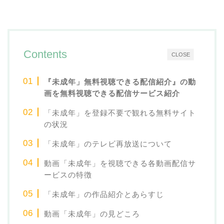
Contents
CLOSE
『未成年」
無料視聴できる配信紹介
』の動
画を無料視聴できる配信サービス紹介
「未成年」を登録不要で観れる無料サイト
の状況
「未成年」のテレビ再放送について
動画「未成年」を視聴できる各動画配信サ
ービスの特徴
「未成年」の作品紹介とあらすじ
動画「未成年」の見どころ