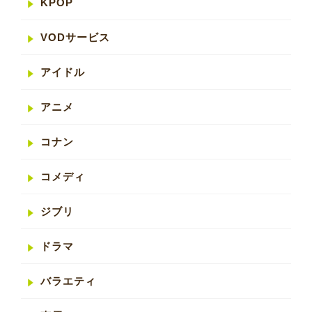
KPOP
VODサービス
アイドル
アニメ
コナン
コメディ
ジブリ
ドラマ
バラエティ