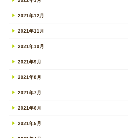
2022年1月
2021年12月
2021年11月
2021年10月
2021年9月
2021年8月
2021年7月
2021年6月
2021年5月