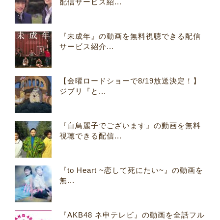
配信サービス紹...
『未成年』の動画を無料視聴できる配信
サービス紹介...
【金曜ロードショーで8/19放送決定！】
ジブリ『と...
『白鳥麗子でございます』の動画を無料
視聴できる配信...
『to Heart ~恋して死にたい~』の動画を
無...
『AKB48 ネ申テレビ』の動画を全話フル