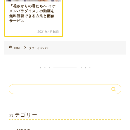
「花ざかりの君たちへ イケ
メンパラダイス」の動画を
無料視聴できる方法と配信
サービス
2021年4月16日
HOME
タグ : イケパラ
カテゴリー