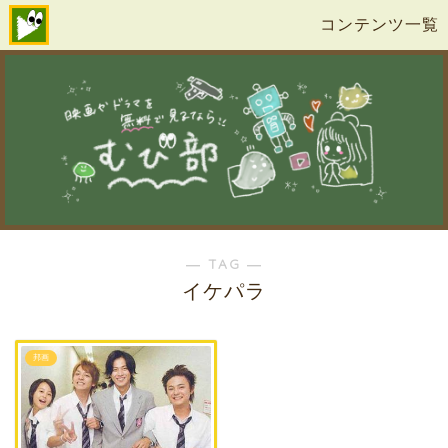
コンテンツ一覧
― TAG ―
イケパラ
邦画