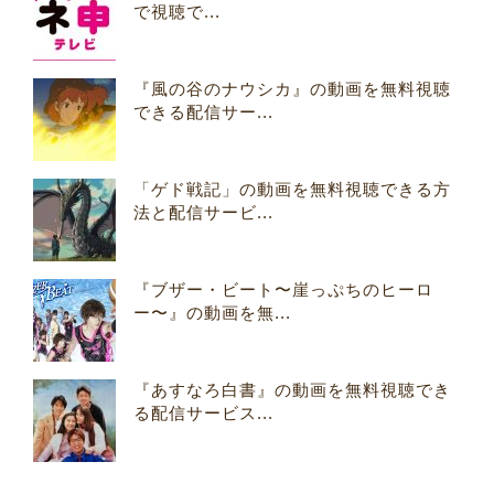
で視聴で...
『風の谷のナウシカ』の動画を無料視聴
できる配信サー...
「ゲド戦記」の動画を無料視聴できる方
法と配信サービ...
『ブザー・ビート〜崖っぷちのヒーロ
ー〜』の動画を無...
『あすなろ白書』の動画を無料視聴でき
る配信サービス...