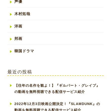
声優
木村拓哉
洋画
邦画
韓国ドラマ
最近の投稿
【往年の名作を観よ！】『ギルバート・グレイプ』
の動画を無料視聴できる配信サービス紹介
2022年12月3日映画公開決定！『SLAMDUNK』の
動画を無料視聴できる配信サービス紹介