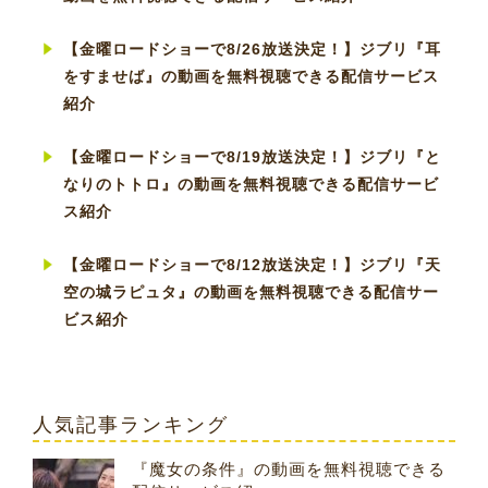
【金曜ロードショーで8/26放送決定！】ジブリ『耳
をすませば』の動画を無料視聴できる配信サービス
紹介
【金曜ロードショーで8/19放送決定！】ジブリ『と
なりのトトロ』の動画を無料視聴できる配信サービ
ス紹介
【金曜ロードショーで8/12放送決定！】ジブリ『天
空の城ラピュタ』の動画を無料視聴できる配信サー
ビス紹介
人気記事ランキング
『魔女の条件』の動画を無料視聴できる