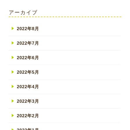
アーカイブ
2022年8月
2022年7月
2022年6月
2022年5月
2022年4月
2022年3月
2022年2月