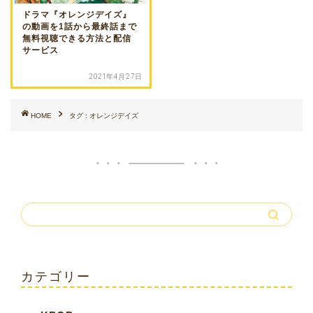
ドラマ『オレンジデイズ』
の動画を1話から最終話まで
無料視聴できる方法と配信
サービス
2021年4月27日
HOME
タグ : オレンジデイズ
カテゴリー