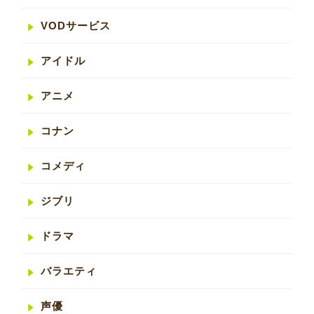
VODサービス
アイドル
アニメ
コナン
コメディ
ジブリ
ドラマ
バラエティ
声優