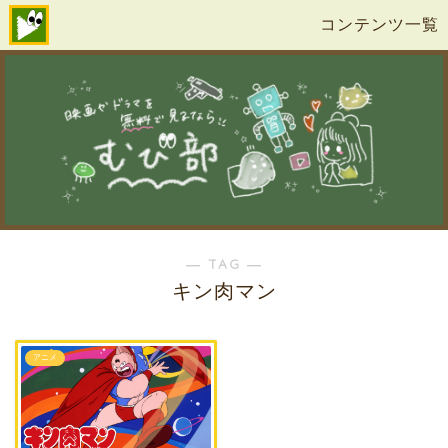
コンテンツ一覧
― TAG ―
キン肉マン
アニメ