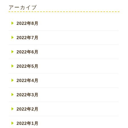
アーカイブ
2022年8月
2022年7月
2022年6月
2022年5月
2022年4月
2022年3月
2022年2月
2022年1月