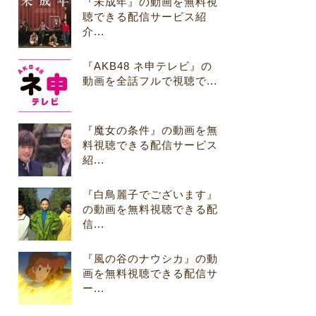
『未成年』の動画を無料視
聴できる配信サービス紹
介...
『AKB48 ネ申テレビ』の
動画を全話フルで視聴で...
『魔女の条件』の動画を無
料視聴できる配信サービス
紹...
『白鳥麗子でございます』
の動画を無料視聴できる配
信...
『風の谷のナウシカ』の動
画を無料視聴できる配信サ
ー...