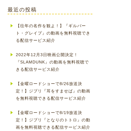
最近の投稿
【往年の名作を観よ！】『ギルバー
ト・グレイプ』の動画を無料視聴でき
る配信サービス紹介
2022年12月3日映画公開決定！
『SLAMDUNK』の動画を無料視聴で
きる配信サービス紹介
【金曜ロードショーで8/26放送決
定！】ジブリ『耳をすませば』の動画
を無料視聴できる配信サービス紹介
【金曜ロードショーで8/19放送決
定！】ジブリ『となりのトトロ』の動
画を無料視聴できる配信サービス紹介