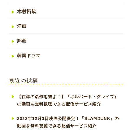
木村拓哉
洋画
邦画
韓国ドラマ
最近の投稿
【往年の名作を観よ！】『ギルバート・グレイプ』
の動画を無料視聴できる配信サービス紹介
2022年12月3日映画公開決定！『SLAMDUNK』の
動画を無料視聴できる配信サービス紹介