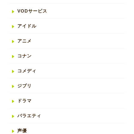
VODサービス
アイドル
アニメ
コナン
コメディ
ジブリ
ドラマ
バラエティ
声優