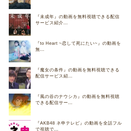
『未成年』の動画を無料視聴できる配信
サービス紹介...
『to Heart ~恋して死にたい~』の動画を
無...
『魔女の条件』の動画を無料視聴できる
配信サービス紹...
『風の谷のナウシカ』の動画を無料視聴
できる配信サー...
『AKB48 ネ申テレビ』の動画を全話フル
で視聴で...