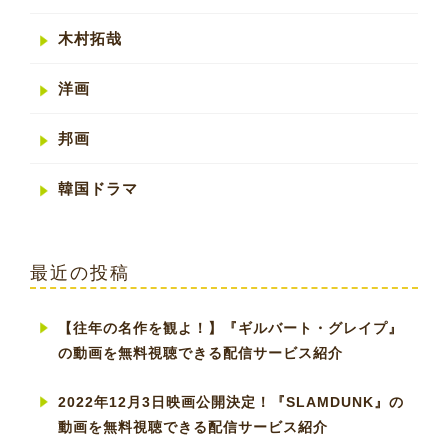
木村拓哉
洋画
邦画
韓国ドラマ
最近の投稿
【往年の名作を観よ！】『ギルバート・グレイプ』
の動画を無料視聴できる配信サービス紹介
2022年12月3日映画公開決定！『SLAMDUNK』の
動画を無料視聴できる配信サービス紹介