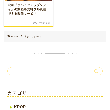
映画『ボヘミアンラプソデ
ィ』の動画を無料フル視聴
できる配信サービス
2021年6月2日
HOME
タグ : フレディ
カテゴリー
KPOP