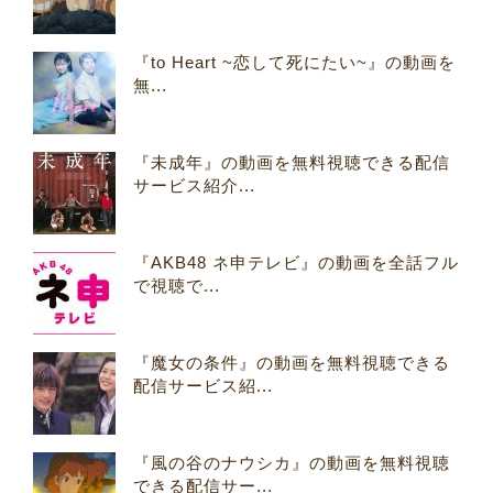
『to Heart ~恋して死にたい~』の動画を
無...
『未成年』の動画を無料視聴できる配信
サービス紹介...
『AKB48 ネ申テレビ』の動画を全話フル
で視聴で...
『魔女の条件』の動画を無料視聴できる
配信サービス紹...
『風の谷のナウシカ』の動画を無料視聴
できる配信サー...