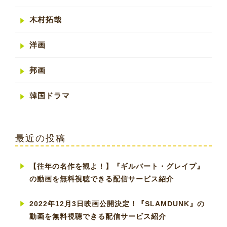
木村拓哉
洋画
邦画
韓国ドラマ
最近の投稿
【往年の名作を観よ！】『ギルバート・グレイプ』
の動画を無料視聴できる配信サービス紹介
2022年12月3日映画公開決定！『SLAMDUNK』の
動画を無料視聴できる配信サービス紹介