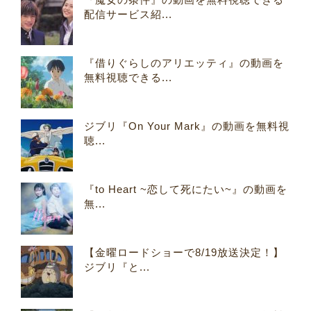
配信サービス紹...
『借りぐらしのアリエッティ』の動画を
無料視聴できる...
ジブリ『On Your Mark』の動画を無料視
聴...
『to Heart ~恋して死にたい~』の動画を
無...
【金曜ロードショーで8/19放送決定！】
ジブリ『と...