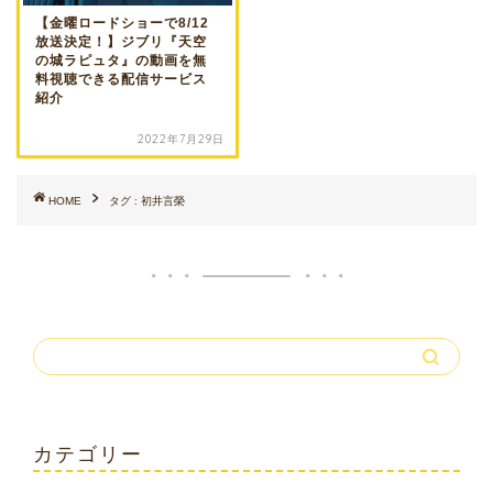
【金曜ロードショーで8/12
放送決定！】ジブリ『天空
の城ラピュタ』の動画を無
料視聴できる配信サービス
紹介
2022年7月29日
HOME
タグ : 初井言榮
カテゴリー