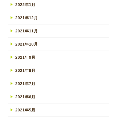
2022年1月
2021年12月
2021年11月
2021年10月
2021年9月
2021年8月
2021年7月
2021年6月
2021年5月