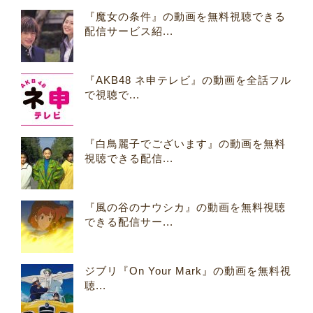
『魔女の条件』の動画を無料視聴できる
配信サービス紹...
『AKB48 ネ申テレビ』の動画を全話フル
で視聴で...
『白鳥麗子でございます』の動画を無料
視聴できる配信...
『風の谷のナウシカ』の動画を無料視聴
できる配信サー...
ジブリ『On Your Mark』の動画を無料視
聴...