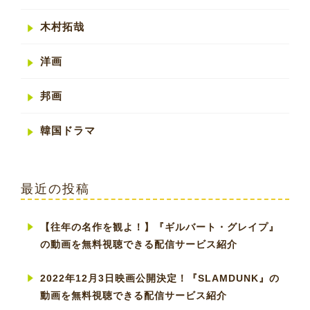
木村拓哉
洋画
邦画
韓国ドラマ
最近の投稿
【往年の名作を観よ！】『ギルバート・グレイプ』
の動画を無料視聴できる配信サービス紹介
2022年12月3日映画公開決定！『SLAMDUNK』の
動画を無料視聴できる配信サービス紹介