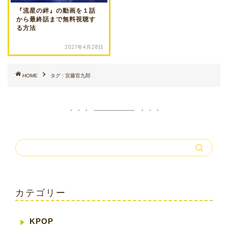
『流星の絆』の動画を１話
から最終話まで無料視聴す
る方法
2021年4月28日
HOME
タグ : 宮藤官九郎
カテゴリー
KPOP