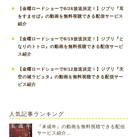
【金曜ロードショーで8/26放送決定！】ジブリ『耳
をすませば』の動画を無料視聴できる配信サービス
紹介
【金曜ロードショーで8/19放送決定！】ジブリ『と
なりのトトロ』の動画を無料視聴できる配信サービ
ス紹介
【金曜ロードショーで8/12放送決定！】ジブリ『天
空の城ラピュタ』の動画を無料視聴できる配信サー
ビス紹介
人気記事ランキング
『未成年』の動画を無料視聴できる配信
サービス紹介...