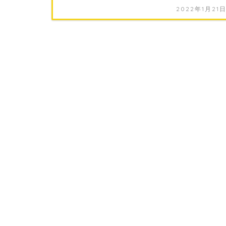
2022年1月21