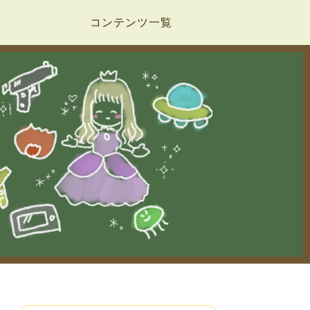
コンテンツ一覧