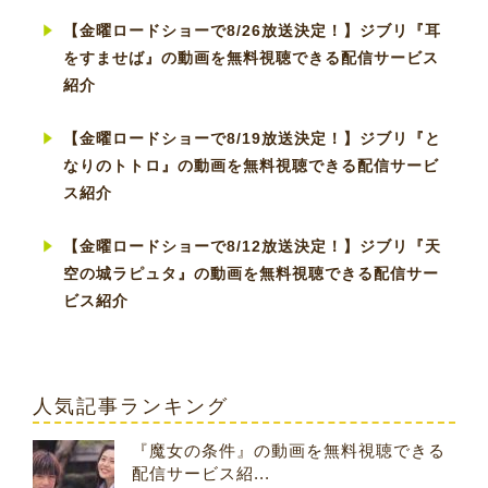
【金曜ロードショーで8/26放送決定！】ジブリ『耳
をすませば』の動画を無料視聴できる配信サービス
紹介
【金曜ロードショーで8/19放送決定！】ジブリ『と
なりのトトロ』の動画を無料視聴できる配信サービ
ス紹介
【金曜ロードショーで8/12放送決定！】ジブリ『天
空の城ラピュタ』の動画を無料視聴できる配信サー
ビス紹介
人気記事ランキング
『魔女の条件』の動画を無料視聴できる
配信サービス紹...