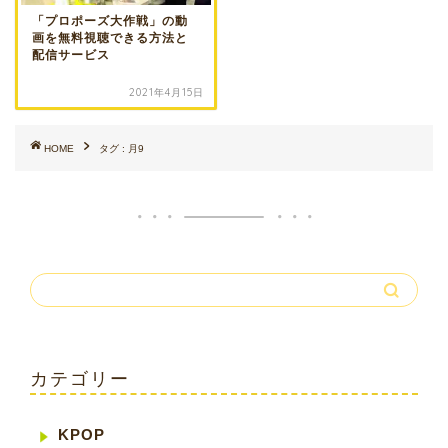
「プロポーズ大作戦」の動
画を無料視聴できる方法と
配信サービス
2021年4月15日
HOME
タグ : 月9
カテゴリー
KPOP