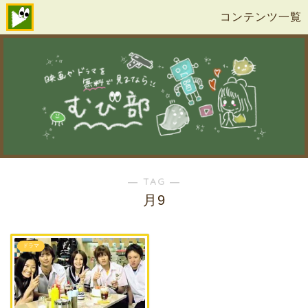
コンテンツ一覧
― TAG ―
月9
ドラマ