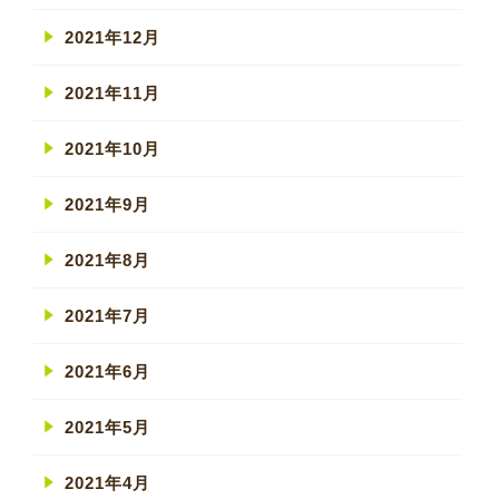
2021年12月
2021年11月
2021年10月
2021年9月
2021年8月
2021年7月
2021年6月
2021年5月
2021年4月