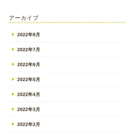
アーカイブ
2022年8月
2022年7月
2022年6月
2022年5月
2022年4月
2022年3月
2022年2月