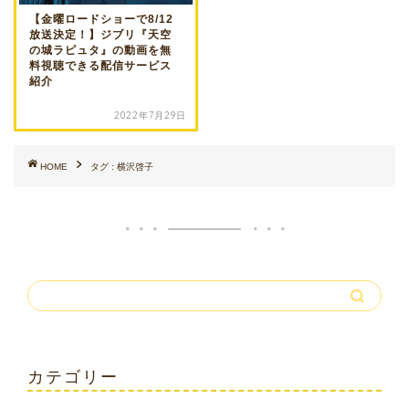
【金曜ロードショーで8/12
放送決定！】ジブリ『天空
の城ラピュタ』の動画を無
料視聴できる配信サービス
紹介
2022年7月29日
HOME
タグ : 横沢啓子
カテゴリー