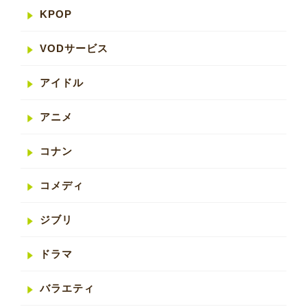
KPOP
VODサービス
アイドル
アニメ
コナン
コメディ
ジブリ
ドラマ
バラエティ