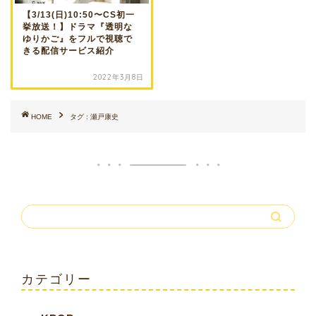
【3/13(日)10:50〜CS初一
挙放送！】ドラマ『透明な
ゆりかご』をフルで視聴で
きる配信サービス紹介
2022年3月8日
HOME
タグ : 瀬戸康史
カテゴリー