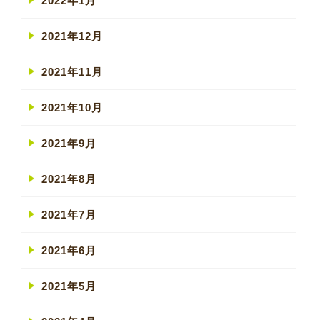
2022年1月
2021年12月
2021年11月
2021年10月
2021年9月
2021年8月
2021年7月
2021年6月
2021年5月