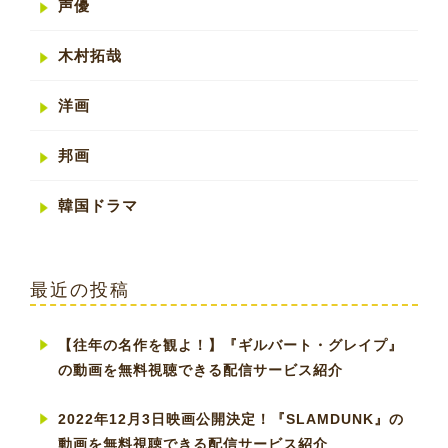
声優
木村拓哉
洋画
邦画
韓国ドラマ
最近の投稿
【往年の名作を観よ！】『ギルバート・グレイプ』
の動画を無料視聴できる配信サービス紹介
2022年12月3日映画公開決定！『SLAMDUNK』の
動画を無料視聴できる配信サービス紹介