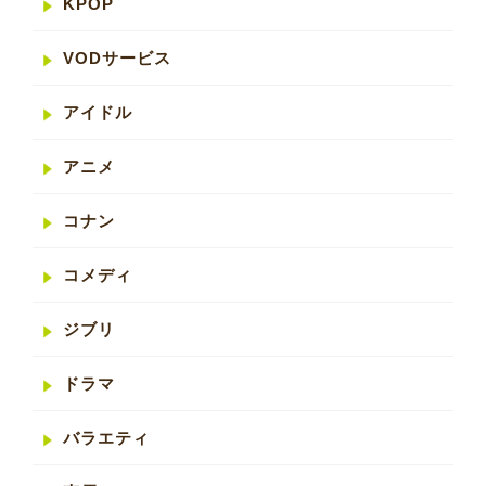
KPOP
VODサービス
アイドル
アニメ
コナン
コメディ
ジブリ
ドラマ
バラエティ