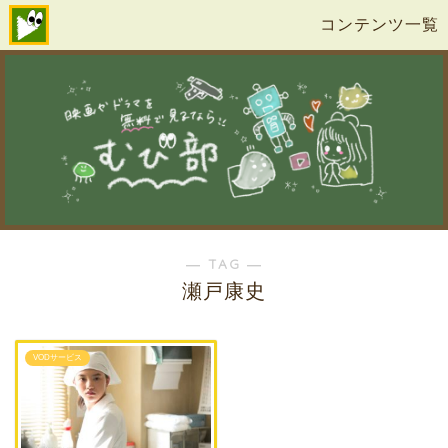
コンテンツ一覧
― TAG ―
瀬戸康史
VODサービス