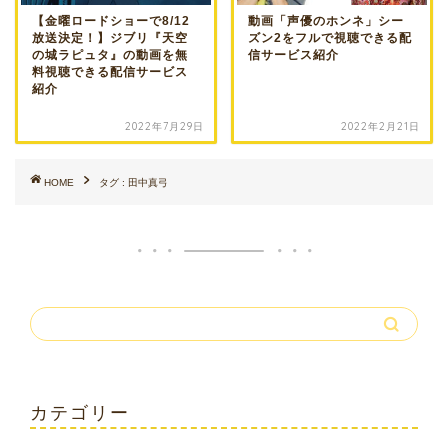
【金曜ロードショーで8/12
動画「声優のホンネ」シー
放送決定！】ジブリ『天空
ズン2をフルで視聴できる配
の城ラピュタ』の動画を無
信サービス紹介
料視聴できる配信サービス
紹介
2022年7月29日
2022年2月21日
HOME
タグ : 田中真弓
カテゴリー