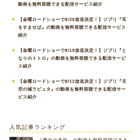
動画を無料視聴できる配信サービス紹介
【金曜ロードショーで8/26放送決定！】ジブリ『耳
をすませば』の動画を無料視聴できる配信サービス
紹介
【金曜ロードショーで8/19放送決定！】ジブリ『と
なりのトトロ』の動画を無料視聴できる配信サービ
ス紹介
【金曜ロードショーで8/12放送決定！】ジブリ『天
空の城ラピュタ』の動画を無料視聴できる配信サー
ビス紹介
人気記事ランキング
『魔女の条件』の動画を無料視聴できる