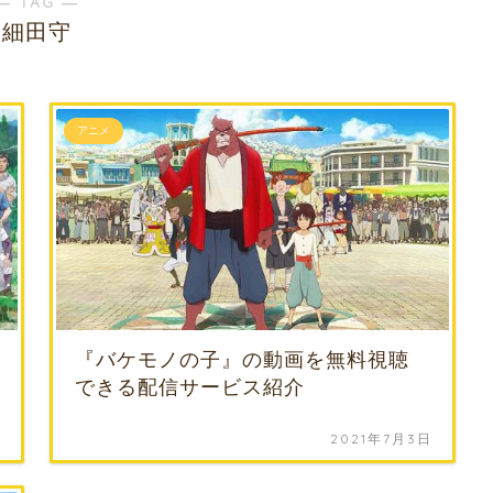
― TAG ―
細田守
アニメ
『バケモノの子』の動画を無料視聴
できる配信サービス紹介
日
2021年7月3日