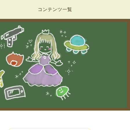
コンテンツ一覧