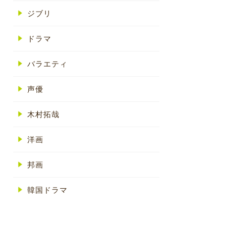
ジブリ
ドラマ
バラエティ
声優
木村拓哉
洋画
邦画
韓国ドラマ