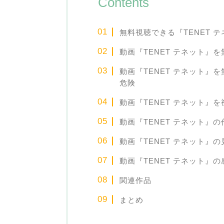
Contents
無料視聴できる『TENET 
動画『TENET テネット』
動画『TENET テネット
危険
動画『TENET テネット』
動画『TENET テネット』
動画『TENET テネット』
動画『TENET テネット』
関連作品
まとめ