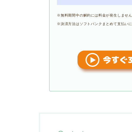
※無料期間中の解約には料金が発生しませ
※決済方法はソフトバンクまとめて支払い