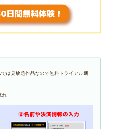
AYAでは見放題作品なので無料トライアル期
流れ