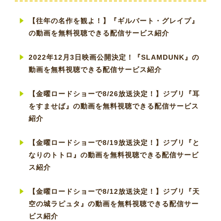
【往年の名作を観よ！】『ギルバート・グレイプ』
の動画を無料視聴できる配信サービス紹介
2022年12月3日映画公開決定！『SLAMDUNK』の
動画を無料視聴できる配信サービス紹介
【金曜ロードショーで8/26放送決定！】ジブリ『耳
をすませば』の動画を無料視聴できる配信サービス
紹介
【金曜ロードショーで8/19放送決定！】ジブリ『と
なりのトトロ』の動画を無料視聴できる配信サービ
ス紹介
【金曜ロードショーで8/12放送決定！】ジブリ『天
空の城ラピュタ』の動画を無料視聴できる配信サー
ビス紹介