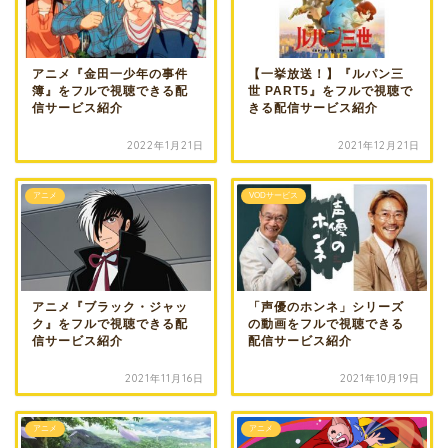
アニメ『金田一少年の事件
【一挙放送！】『ルパン三
簿』をフルで視聴できる配
世 PART5』をフルで視聴で
信サービス紹介
きる配信サービス紹介
2022年1月21日
2021年12月21日
アニメ
VODサービス
アニメ『ブラック・ジャッ
「声優のホンネ」シリーズ
ク』をフルで視聴できる配
の動画をフルで視聴できる
信サービス紹介
配信サービス紹介
2021年11月16日
2021年10月19日
アニメ
アニメ