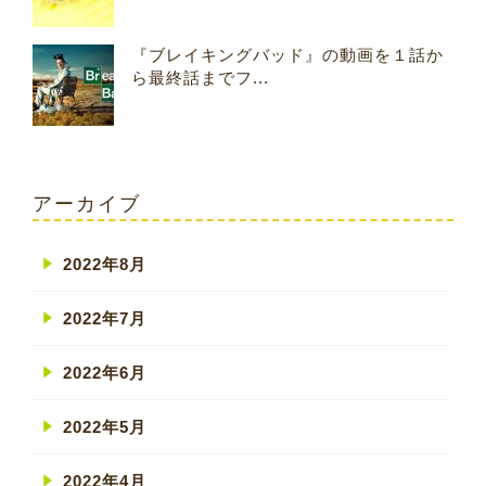
『ブレイキングバッド』の動画を１話か
ら最終話までフ...
アーカイブ
2022年8月
2022年7月
2022年6月
2022年5月
2022年4月