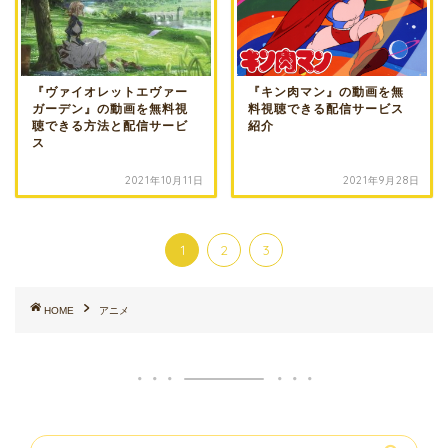
『ヴァイオレットエヴァー
『キン肉マン』の動画を無
ガーデン』の動画を無料視
料視聴できる配信サービス
聴できる方法と配信サービ
紹介
ス
2021年10月11日
2021年9月28日
1
2
3
HOME
アニメ