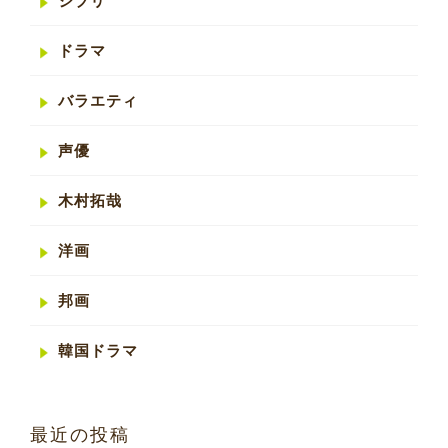
ジブリ
ドラマ
バラエティ
声優
木村拓哉
洋画
邦画
韓国ドラマ
最近の投稿