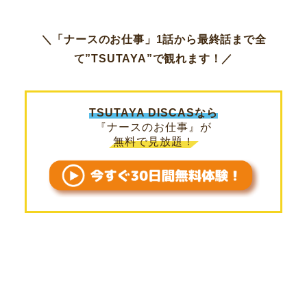
＼「ナースのお仕事」1話から最終話まで全
て”TSUTAYA”で観れます！／
TSUTAYA DISCASなら
『ナースのお仕事』が
無料で見放題！