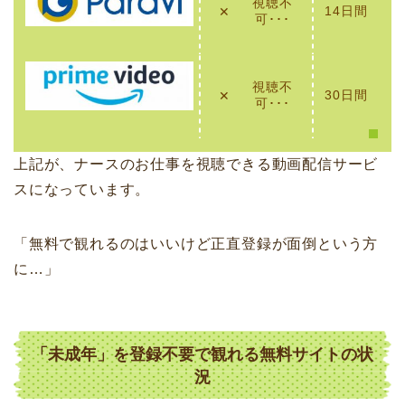
視聴不
14日間
✕
可･･･
視聴不
30日間
✕
可･･･
上記が、ナースのお仕事を視聴できる動画配信サービ
スになっています。
「無料で観れるのはいいけど正直登録が面倒という方
に…」
「未成年」を登録不要で観れる無料サイトの状
況