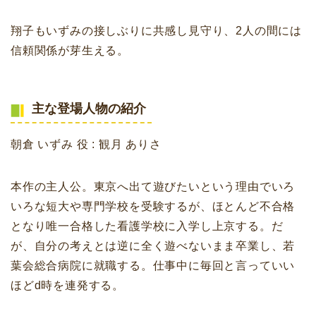
翔子もいずみの接しぶりに共感し見守り、2人の間には
信頼関係が芽生える。
主な登場人物の紹介
朝倉 いずみ 役 : 観月 ありさ
本作の主人公。東京へ出て遊びたいという理由でいろ
いろな短大や専門学校を受験するが、ほとんど不合格
となり唯一合格した看護学校に入学し上京する。だ
が、自分の考えとは逆に全く遊べないまま卒業し、若
葉会総合病院に就職する。仕事中に毎回と言っていい
ほどd時を連発する。