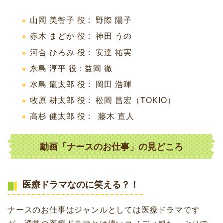
山岡 美智子 役 : 野際 陽子
赤木 まどか 役 : 神田 うの
河合 ひろみ 役 : 安達 祐実
永島 淳平 役 : 益岡 徹
水島 龍太郎 役 : 岡田 浩暉
牧原 耕太郎 役 : 松岡 昌宏（TOKIO）
高杉 健太郎 役 : 藤木 直人
動画「ナースのお仕事」の見どころ
医療ドラマなのに笑える？！
ナースのお仕事はジャンルとしては医療ドラマです