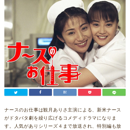
ナースのお仕事は観月ありさ主演による、新米ナース
がドタバタ劇を繰り広げるコメディドラマになりま
す。人気がありシリーズ４まで放送され、特別編も放