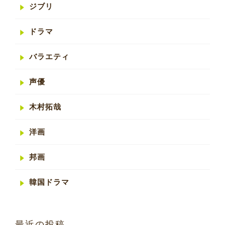
ジブリ
ドラマ
バラエティ
声優
木村拓哉
洋画
邦画
韓国ドラマ
最近の投稿