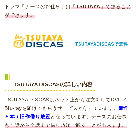
ドラマ「ナースのお仕事」は
「
TSUTAYA
」で観ること
ができます。
TSUTAYADISCASで無料
TSUTAYA DISCASの詳しい内容
TSUTAYA DISCASはネット上から注文をしてDVD／
Blu-rayを届けてもらうサービスとなっています。
新作
８本＋旧作借り放題
となっています。ナースのお仕事
も１話から全話まで借り放題で観ることが出来ます。