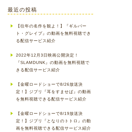
最近の投稿
【往年の名作を観よ！】『ギルバー
ト・グレイプ』の動画を無料視聴でき
る配信サービス紹介
2022年12月3日映画公開決定！
『SLAMDUNK』の動画を無料視聴で
きる配信サービス紹介
【金曜ロードショーで8/26放送決
定！】ジブリ『耳をすませば』の動画
を無料視聴できる配信サービス紹介
【金曜ロードショーで8/19放送決
定！】ジブリ『となりのトトロ』の動
画を無料視聴できる配信サービス紹介